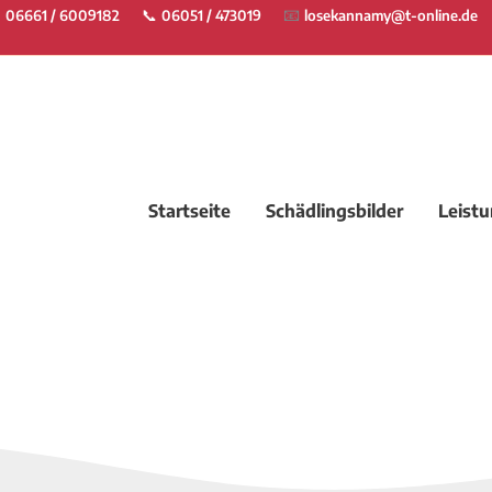

📧
📞
06051 / 473019
06661 / 6009182
losekannamy@t-online.de
Startseite
Schädlingsbilder
Leist