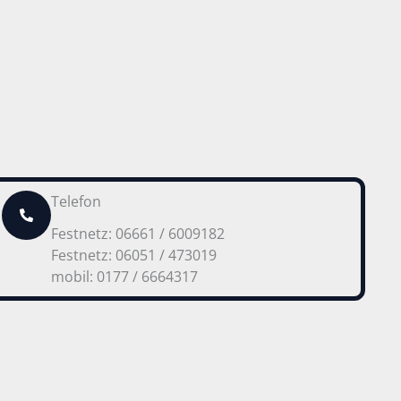
Telefon
Festnetz: 06661 / 6009182
Festnetz: 06051 / 473019
mobil: 0177 / 6664317