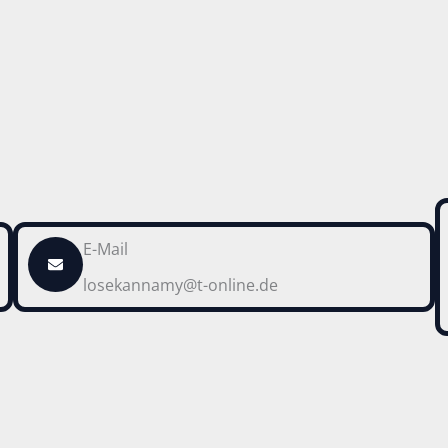
E-Mail
losekannamy@t-online.de